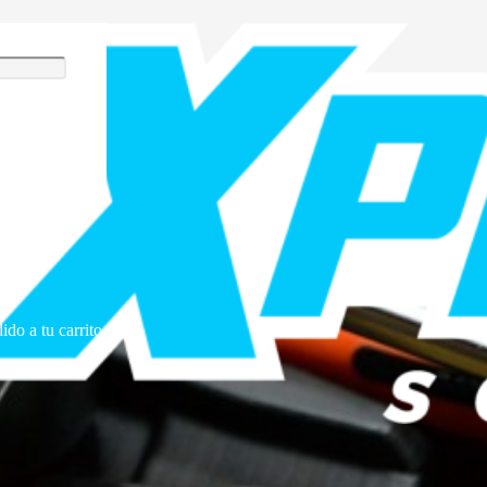
ustriales en Chile: guía
ido a tu carrito.