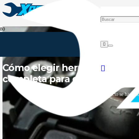
Cómo elegir herramientas ind
completa para empresas
Producto
se ha añad