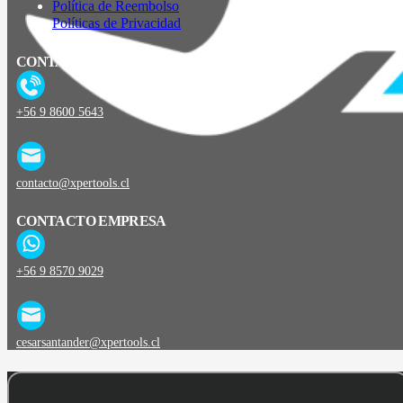
Política de Reembolso
Políticas de Privacidad
CONTACTO
+56 9 8600 5643
contacto@xpertools.cl
CONTACTO EMPRESA
+56 9 8570 9029
cesarsantander@xpertools.cl