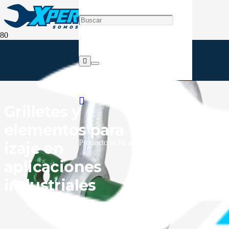
Grilletes y
elementos para
Producto
se ha añadido a tu carrito.
izaje en
aplicaciones
industriales