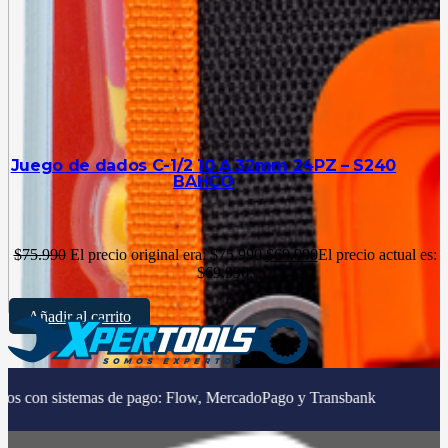
Juego de dados C-1/2 10 A 32mm 24PZ – S240
BAHCO
$
75.990
El precio original era: $75.990.
$
69.990
El precio actual es:
$69.990.
Añadir al carrito
|
as de pago: Flow, MercadoPago y Transbank