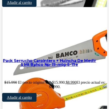
Añadir al carrito
Pack Serrucho Carpintero + Huincha De Medir
5 Mt Bahco Np-19-mtg-5-19e
$
15.990
El precio original era: $15.990.
$
8.990
El precio actual es:
$8.990.
Añadir al carrito