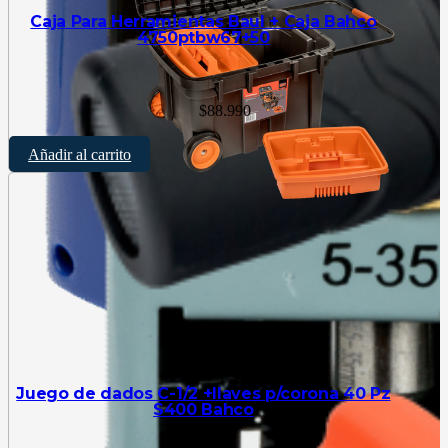
Caja Para Herramientas Baul + Caja Bahco
4750ptbw67+50
$
88.990
Añadir al carrito
Juego de dados C-1/2 +llaves p/corona 40 Pz
S400 Bahco