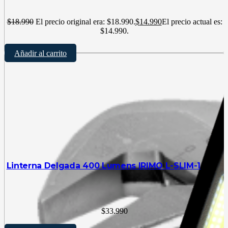
$
18.990
El precio original era: $18.990.
$
14.990
El precio actual es:
$14.990.
Añadir al carrito
Linterna Delgada 400 Lumens IRIMO L-SLIM-1
$
33.990