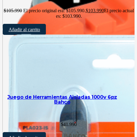
$
105.990
El precio original era: $105.990.
$
103.990
El precio actual
es: $103.990.
Añadir al carrito
Juego de Herramientas Aisladas 1000v 6pz
Bahco
$
41.990