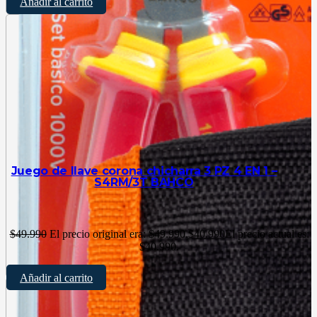
Añadir al carrito
Juego de llave corona chicharra 3 PZ 4 EN 1 –
S4RM/3T BAHCO
$
49.990
El precio original era: $49.990.
$
40.990
El precio actual es:
$40.990.
Añadir al carrito