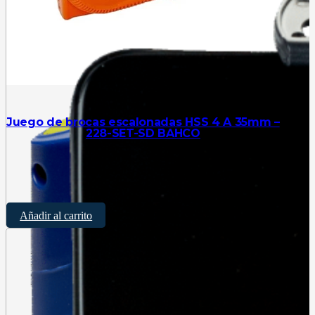
Juego de brocas escalonadas HSS 4 A 35mm –
228-SET-SD BAHCO
$
120.990
Añadir al carrito