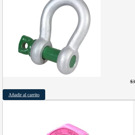
$
3
Añadir al carrito