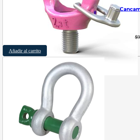
Cancamo
$
9
Añadir al carrito