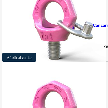
Cancamo
$
8
Añadir al carrito