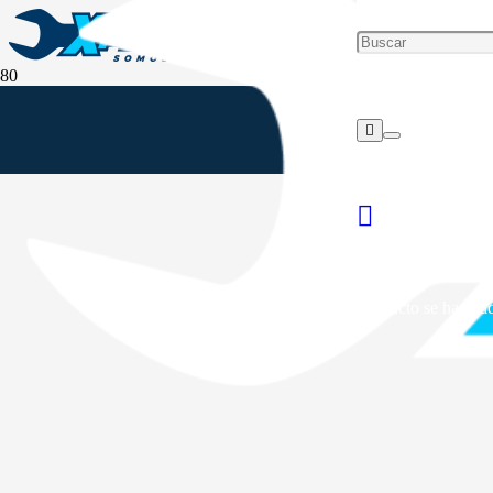
Producto
se ha añad