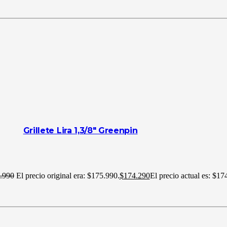
Grillete Lira 1,3/8″ Greenpin
.990
El precio original era: $175.990.
$
174.290
El precio actual es: $17