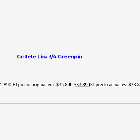
Grillete Lira 3/4 Greenpin
5.890
El precio original era: $35.890.
$
33.890
El precio actual es: $33.8