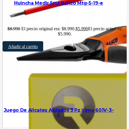
Huincha Medir 5mt Bahco Mtg-5-19-e
$
8.990
El precio original era: $8.990.
$
5.990
El precio actual es:
$5.990.
Añadir al carrito
Juego De Alicates Aislados 3 Pz Irimo 601V-3-
C