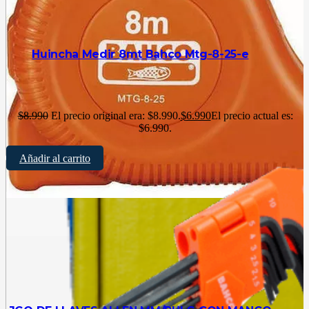
Huincha Medir 8mt Bahco Mtg-8-25-e
$
8.990
El precio original era: $8.990.
$
6.990
El precio actual es:
$6.990.
Añadir al carrito