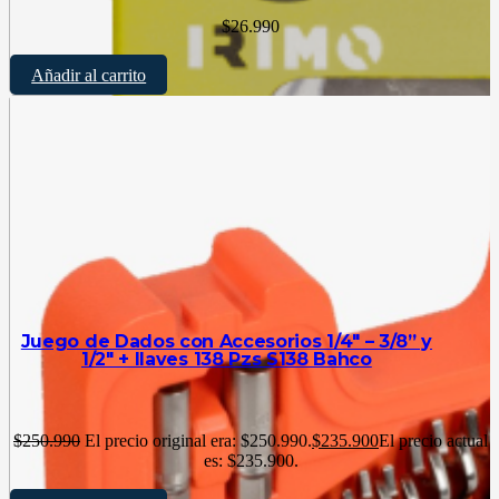
$
26.990
Añadir al carrito
Juego de Dados con Accesorios 1/4″ – 3/8” y
1/2″ + llaves 138 Pzs S138 Bahco
$
250.990
El precio original era: $250.990.
$
235.900
El precio actual
es: $235.900.