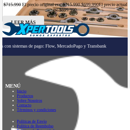
$
715.990
El precio original era: $715.990.
$
699.990
El precio actual
es: $699.990.
LEER MÁS
|
as de pago: Flow, MercadoPago y Transbank
MENÚ
Inicio
Productos
Sobre Nosotros
Contacto
Términos y condiciones
Políticas de Envío
Política de Reembolso