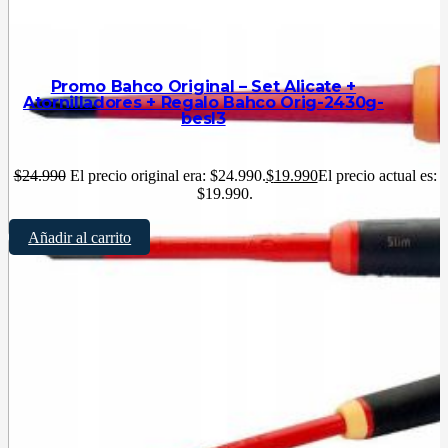
Promo Bahco Original – Set Alicate +
Atornilladores + Regalo Bahco Orig-2430g-
besl3
$
24.990
El precio original era: $24.990.
$
19.990
El precio actual es:
$19.990.
Añadir al carrito