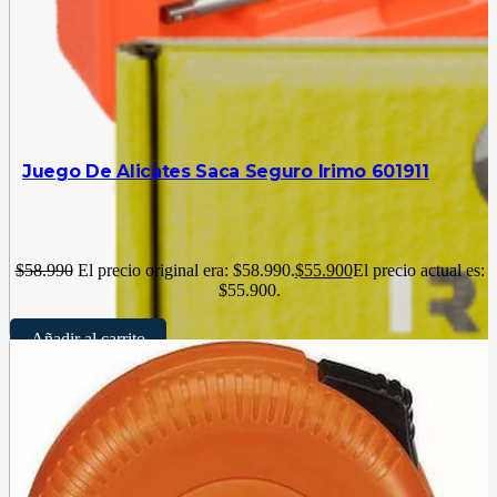
Juego De Alicates Saca Seguro Irimo 601911
$
58.990
El precio original era: $58.990.
$
55.900
El precio actual es:
$55.900.
Añadir al carrito