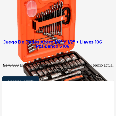
Juego De Dados Acero 1/4″ Y 1/2″ + Llaves 106
Pzs Bahco S106
$
178.900
El precio original era: $178.900.
$
175.990
El precio actual
es: $175.990.
Añadir al carrito