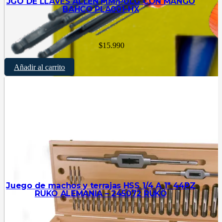
JGO DE LLAVES ALLEN MM/PULG CON MANGO
BAHCO PLA001-HX
$
15.990
Añadir al carrito
Juego de machos y terrajas HSS 1/4 A 1″ 44PZ
RUKO ALEMANIA – 245072 RUKO