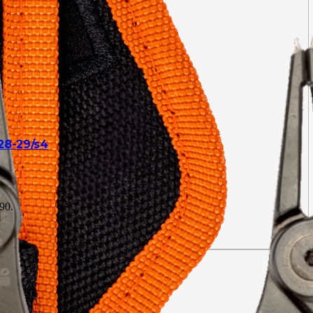
 28-29/s4
90.