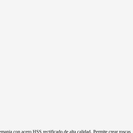
ania con acero HSS rectificado de alta calidad. Permite crear roscas