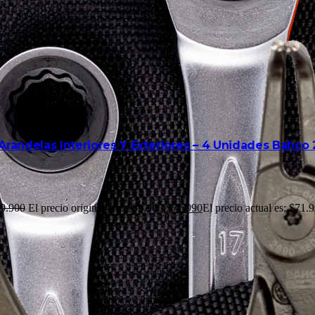
Arandelas Interiores Y Exteriores – 4 Unidades Bahco
9.900
El precio original era: $89.900.
$
71.990
El precio actual es: $71.9