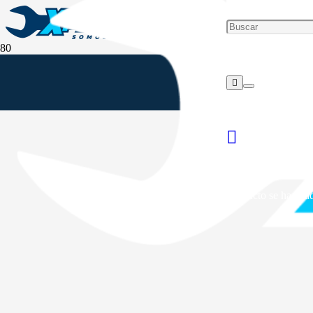
Producto
se ha añad