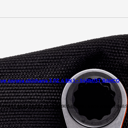
ave corona chicharra 3 PZ 4 EN 1 – S4RM/3T BAHCO
9.990
El precio original era: $49.990.
$
40.990
El precio actual es: $40.9