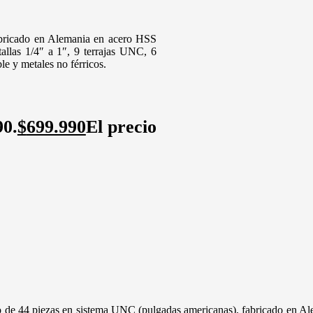
bricado en Alemania en acero HSS
tallas 1/4″ a 1″, 9 terrajas UNC, 6
e y metales no férricos.
90.
$
699.990
El precio
 de 44 piezas en sistema UNC (pulgadas americanas), fabricado en Alem