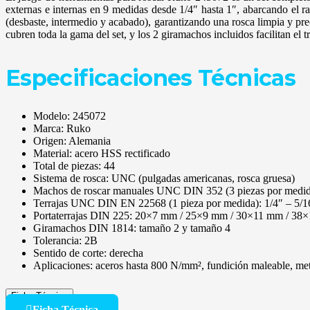
externas e internas en 9 medidas desde 1/4″ hasta 1″, abarcando el 
(desbaste, intermedio y acabado), garantizando una rosca limpia y pre
cubren toda la gama del set, y los 2 giramachos incluidos facilitan el t
Especificaciones Técnicas
Modelo: 245072
Marca: Ruko
Origen: Alemania
Material: acero HSS rectificado
Total de piezas: 44
Sistema de rosca: UNC (pulgadas americanas, rosca gruesa)
Machos de roscar manuales UNC DIN 352 (3 piezas por medida):
Terrajas UNC DIN EN 22568 (1 pieza por medida): 1/4″ – 5/16″
Portaterrajas DIN 225: 20×7 mm / 25×9 mm / 30×11 mm / 3
Giramachos DIN 1814: tamaño 2 y tamaño 4
Tolerancia: 2B
Sentido de corte: derecha
Aplicaciones: aceros hasta 800 N/mm², fundición maleable, met
Ficha Técnica
Ficha Técnica