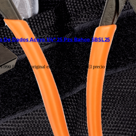
o De Dados Acero 1/4″ 25 Pzs Bahco SBSL25
1.990
El precio original era: $31.990.
$
30.990
El precio actual es: $30.9