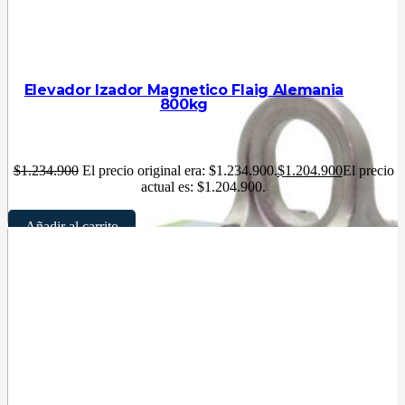
Elevador Izador Magnetico Flaig Alemania
800kg
$
1.234.900
El precio original era: $1.234.900.
$
1.204.900
El precio
actual es: $1.204.900.
Añadir al carrito