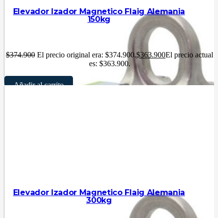
Elevador Izador Magnetico Flaig Alemania
150kg
$
374.900
El precio original era: $374.900.
$
363.900
El precio actual
es: $363.900.
Añadir al carrito
Elevador Izador Magnetico Flaig Alemania
300kg