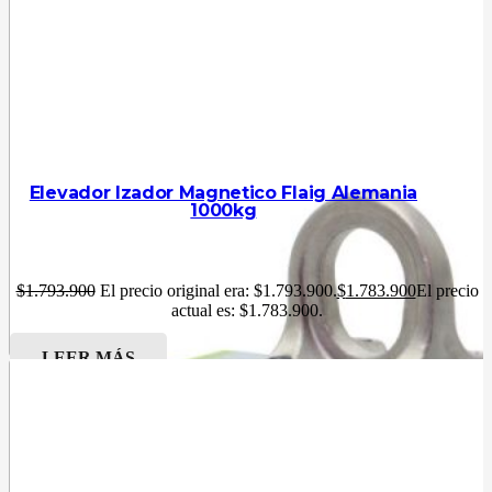
Elevador Izador Magnetico Flaig Alemania
1000kg
$
1.793.900
El precio original era: $1.793.900.
$
1.783.900
El precio
actual es: $1.783.900.
LEER MÁS