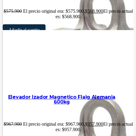
$
575.900
El precio original era: $575.900.
$
568.900
El precio actual
es: $568.900.
Añadir al carrito
Elevador Izador Magnetico Flaig Alemania
600kg
$
967.900
El precio original era: $967.900.
$
957.900
El precio actual
es: $957.900.