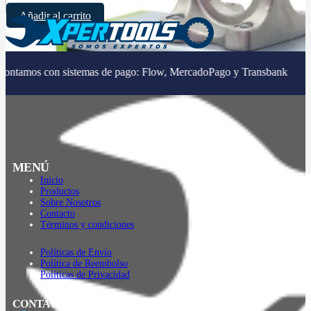
Añadir al carrito
con sistemas de pago: Flow, MercadoPago y Transbank
MENÚ
Inicio
Productos
Sobre Nosotros
Contacto
Términos y condiciones
Políticas de Envío
Política de Reembolso
Políticas de Privacidad
CONTACTO