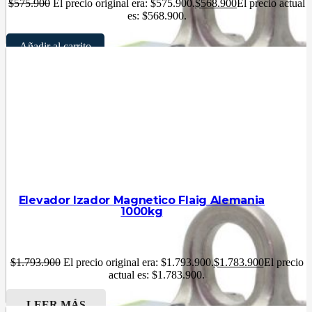
$
575.900
El precio original era: $575.900.
$
568.900
El precio actual
es: $568.900.
Añadir al carrito
Elevador Izador Magnetico Flaig Alemania
1000kg
$
1.793.900
El precio original era: $1.793.900.
$
1.783.900
El precio
actual es: $1.783.900.
LEER MÁS