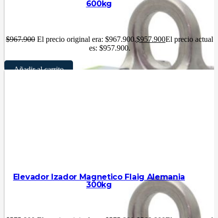
600kg
$
967.900
El precio original era: $967.900.
$
957.900
El precio actual
es: $957.900.
Añadir al carrito
Elevador Izador Magnetico Flaig Alemania
300kg