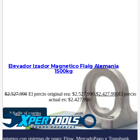
Elevador Izador Magnetico Flaig Alemania
1500kg
$
2.527.990
El precio original era: $2.527.990.
$
2.427.990
El precio
actual es: $2.427.990.
Añadir al carrito
on sistemas de pago: Flow, MercadoPago y Transbank