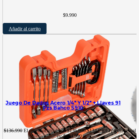
$
9.990
Añadir al carrito
Juego De Dados Acero 1/4″ Y 1/2″ + Llaves 91
Pzs Bahco S910
$
136.990
El precio original era: $136.990.
$
134.990
El precio actual
es: $134.990.