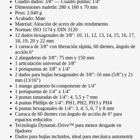
Cuadro dados: 3/8″ — Cuadro puntas: 1/4″
Dimensiones maletín: 280 x 160 x 70 mm
Peso: 2.040 g
Acabado: Mate
Material: Aleación de acero de alto rendimiento
Normas: ISO 1174 y DIN 3120
12 dados hexagonales de 3/8″: 10, 11, 12, 13, 14, 15, 16, 17,
18, 19, 20 y 22 mm
1 carraca de 3/8″ con liberación rápida, 60 dientes, ángulo de
acción 6°
2 alargaderas de 3/8″: 75 mm y 150 mm
1 articulación universal de 3/8″
1 portapuntas de 3/8″ x 1/4″
2 dados para bujías hexagonales de 3/8″: 16 mm (5/8″) y 21
mm (13/16″)
1 mango giratorio bi-componente de 1/4″
1 portapuntas de 1/4″ x 1/4″
3 puntas ranuradas de 1/4″: 4, 5,5 y 7 mm
4 puntas Phillips de 1/4″: PH1, PH2, PH3 y PH4
6 puntas hexagonales de 1/4″: 3, 4, 5, 6, 7 y 8 mm
Carraca de 60 dientes con ángulo de acción de 6° para
espacios reducidos
Tecnología Dynamic-Drive™ para menor desgaste en
fijadores
Dados para bujías incluidos, ideal para mecánica automotriz