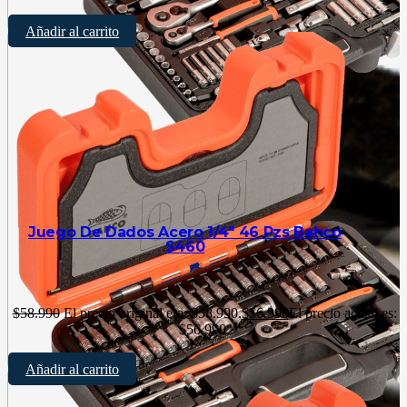
Añadir al carrito
Juego De Dados Acero 1/4″ 46 Pzs Bahco
S460
$
58.990
El precio original era: $58.990.
$
56.990
El precio actual es:
$56.990.
Añadir al carrito