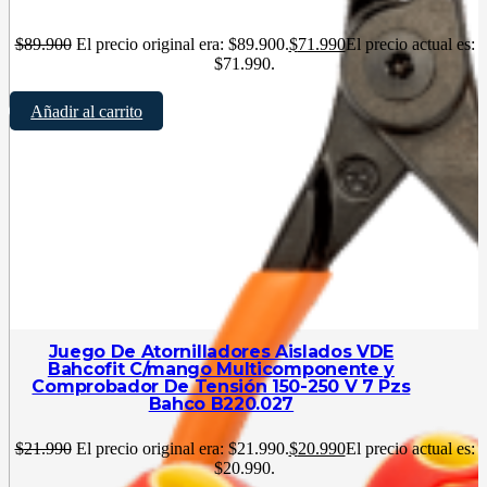
$
89.900
El precio original era: $89.900.
$
71.990
El precio actual es:
$71.990.
Añadir al carrito
Juego De Atornilladores Aislados VDE
Bahcofit C/mango Multicomponente y
Comprobador De Tensión 150-250 V 7 Pzs
Bahco B220.027
$
21.990
El precio original era: $21.990.
$
20.990
El precio actual es:
$20.990.