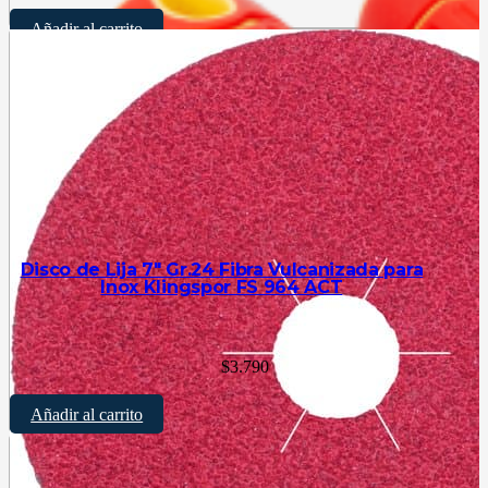
Añadir al carrito
Disco de Lija 7″ Gr.24 Fibra Vulcanizada para
Inox Klingspor FS 964 ACT
$
3.790
Añadir al carrito