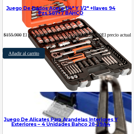
Juego De Dados Acero 1/4″ Y 1/2″ +llaves 94
Pzs S87+7 BAHCO
$
155.900
El precio original era: $155.900.
$
150.990
El precio actual
es: $150.990.
Añadir al carrito
Juego De Alicates Para Arandelas Interiores Y
Exteriores – 4 Unidades Bahco 28-29/s4