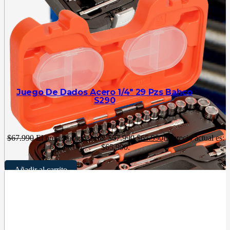
Juego De Dados Acero 1/4″ 29 Pzs Bahco
S290
$
67.990
El precio original era: $67.990.
$
65.990
El precio actual es:
$65.990.
Añadir al carrito