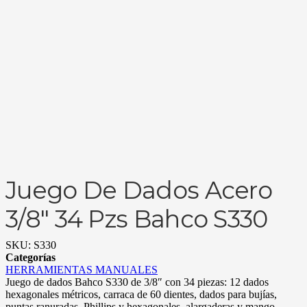
Juego De Dados Acero
3/8″ 34 Pzs Bahco S330
SKU:
S330
Categorías
HERRAMIENTAS MANUALES
Juego de dados Bahco S330 de 3/8″ con 34 piezas: 12 dados
hexagonales métricos, carraca de 60 dientes, dados para bujías,
puntas ranuradas, Phillips y hexagonales, alargaderas y mango