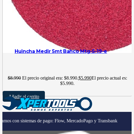
Huincha Medir 5mt Bahco Mtg-5-19-e
$
8.990
El precio original era: $8.990.
$
5.990
El precio actual es:
$5.990.
Añadir al carrito
|
stemas de pago: Flow, MercadoPago y Transbank