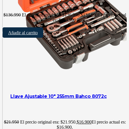
$
136.990
El precio original era: $136.990.
$
134.990
El precio actual
es: $134.990.
Añadir al carrito
Llave Ajustable 10″ 255mm Bahco 8072c
$
21.950
El precio original era: $21.950.
$
16.900
El precio actual es:
$16.900.