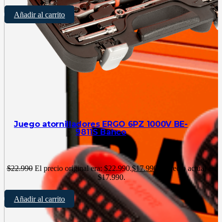
Añadir al carrito
Juego atornilladores ERGO 6PZ 1000V BE-
9811S Bahco
$
22.990
El precio original era: $22.990.
$
17.990
El precio actual es:
$17.990.
Añadir al carrito