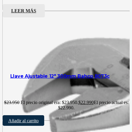
LEER MÁS
Llave Ajustable 12″ 300mm Bahco 8073c
$
23.950
El precio original era: $23.950.
$
22.990
El precio actual es:
$22.990.
Añadir al carrito