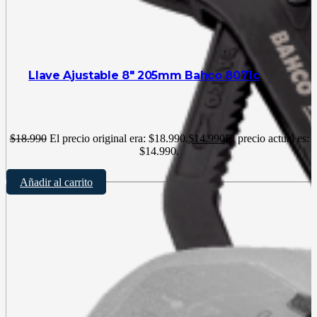
Llave Ajustable 8″ 205mm Bahco 8071c
$
18.990
El precio original era: $18.990.
$
14.990
El precio actual es:
$14.990.
Añadir al carrito