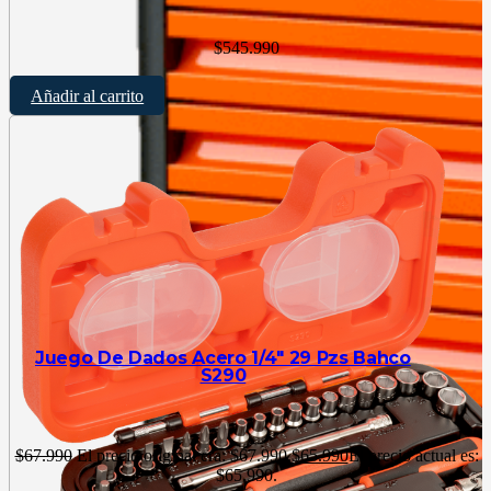
$
545.990
Añadir al carrito
Juego De Dados Acero 1/4″ 29 Pzs Bahco
S290
$
67.990
El precio original era: $67.990.
$
65.990
El precio actual es:
$65.990.