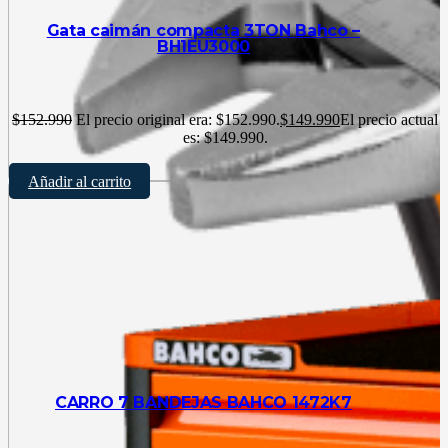
Gata caimán compacta 3TON Bahco –
BH1EU3000
$
152.990
El precio original era: $152.990.
$
149.990
El precio actual
es: $149.990.
Añadir al carrito
CARRO 7 BANDEJAS BAHCO 1472K7