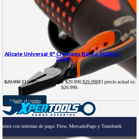
Alicate Universal 8″ Cromado Bahco 2628GC-
200IP
$
29.990
El precio original era: $29.990.
$
26.990
El precio actual es:
$26.990.
Añadir al carrito
|
temas de pago: Flow, MercadoPago y Transbank