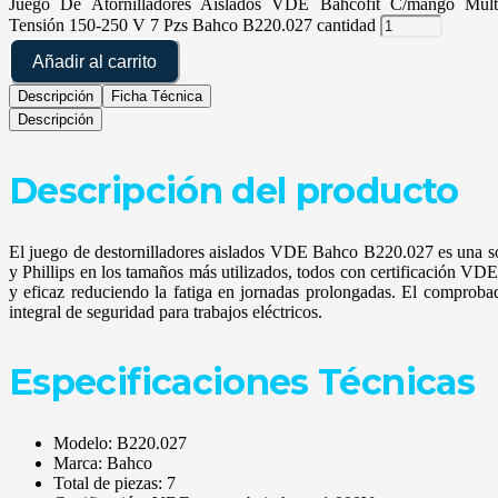
Juego De Atornilladores Aislados VDE Bahcofit C/mango Mu
Tensión 150-250 V 7 Pzs Bahco B220.027 cantidad
Añadir al carrito
Descripción
Ficha Técnica
Descripción
Descripción del producto
El juego de destornilladores aislados VDE Bahco B220.027 es una solu
y Phillips en los tamaños más utilizados, todos con certificación 
y eficaz reduciendo la fatiga en jornadas prolongadas. El comprobado
integral de seguridad para trabajos eléctricos.
Especificaciones Técnicas
Modelo: B220.027
Marca: Bahco
Total de piezas: 7