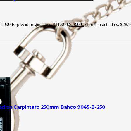
1.990
El precio original era: $31.990.
$
28.990
El precio actual es: $28.9
adras Carpintero 250mm Bahco 9045-B-250