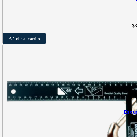
$
3
Añadir al carrito
Escu