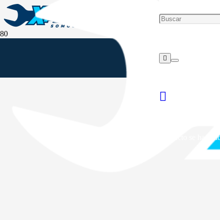
Producto
se ha añad