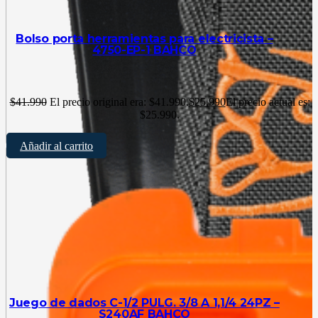
Bolso porta herramientas para electricista –
4750-EP-1 BAHCO
$
41.990
El precio original era: $41.990.
$
25.990
El precio actual es:
$25.990.
Añadir al carrito
Juego de dados C-1/2 PULG. 3/8 A 1,1/4 24PZ –
S240AF BAHCO