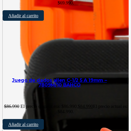
$69.990.
Añadir al carrito
Juego de dados allen C-1/2 5 A 19mm –
7809M/10 BAHCO
$
86.990
El precio original era: $86.990.
$
84.990
El precio actual es:
$84.990.
Añadir al carrito