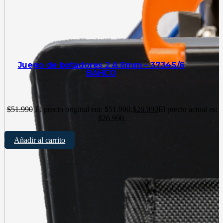
Juego de botadores 2 A 8mm – 3734S/6
BAHCO
$
51.990
El precio original era: $51.990.
$
26.990
El precio actual es:
$26.990.
Añadir al carrito