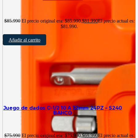
$
85.990
El precio original era: $85.990.
$
81.990
El precio actual es:
$81.990.
Añadir al carrito
Juego de dados C-1/2 10 A 32mm 24PZ – S240
BAHCO
$
75.990
El precio original era: $75.990.
$
69.990
El precio actual es: