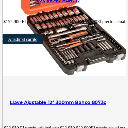
Pzs S87+7 BAHCO
$
155.900
El precio original era: $155.900.
$
150.990
El precio actual
es: $150.990.
Añadir al carrito
Llave Ajustable 12″ 300mm Bahco 8073c
$
23.950
El precio original era: $23.950.
$
22.990
El precio actual es: