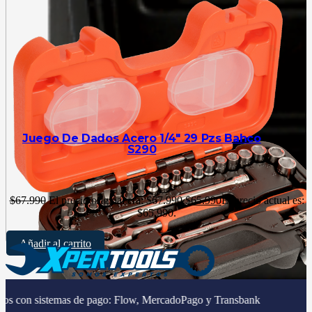
Juego De Dados Acero 1/4″ 29 Pzs Bahco
S290
$
67.990
El precio original era: $67.990.
$
65.990
El precio actual es:
$65.990.
Añadir al carrito
|
as de pago: Flow, MercadoPago y Transbank