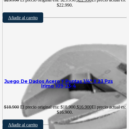
$22.990.
Añadir al carrito
Juego De Dados Acero Y Puntas 1/4″ X 23 Pzs
Irimo 109-23-4
$
18.900
El precio original era: $18.900.
$
16.900
El precio actual es:
$16.900.
Añadir al carrito