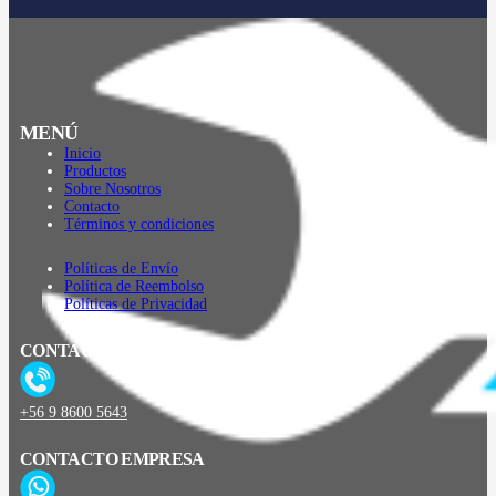
MENÚ
Inicio
Productos
Sobre Nosotros
Contacto
Términos y condiciones
Políticas de Envío
Política de Reembolso
Políticas de Privacidad
CONTACTO
+56 9 8600 5643
CONTACTO EMPRESA