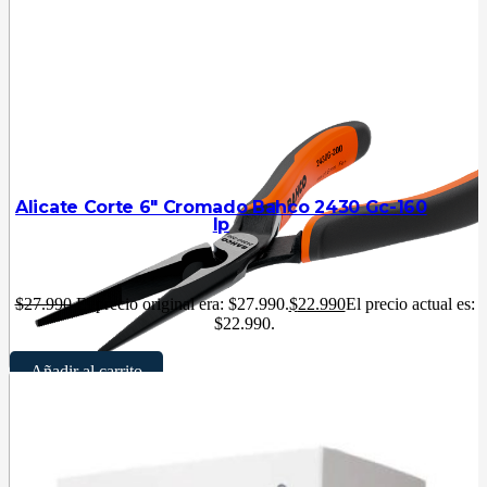
Alicate Corte 6″ Cromado Bahco 2430 Gc-160
Ip
$
27.990
El precio original era: $27.990.
$
22.990
El precio actual es:
$22.990.
Añadir al carrito