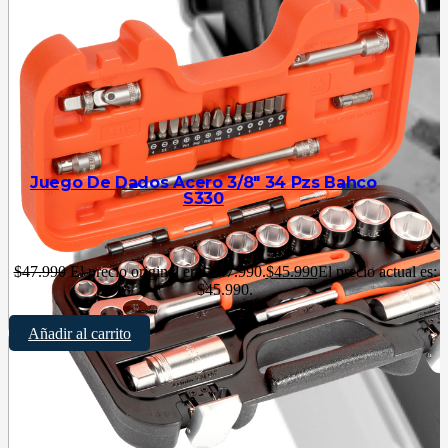
Juego De Dados Acero 3/8″ 34 Pzs Bahco
S330
$
47.990
El precio original era: $47.990.
$
45.990
El precio actual es:
$45.990.
Añadir al carrito