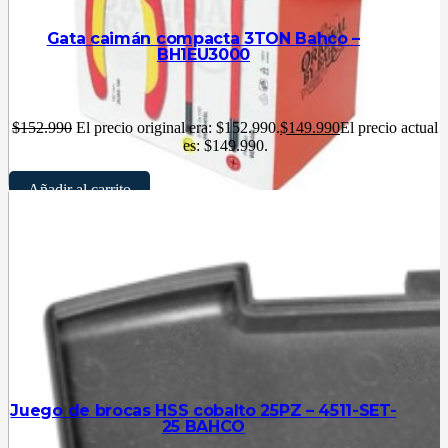
Gata caimán compacta 3TON Bahco –
BH1EU3000
$
152.990
El precio original era: $152.990.
$
149.990
El precio actual
es: $149.990.
Añadir al carrito
Juego de brocas HSS cobalto 25PZ – 4511-SET-
25 BAHCO