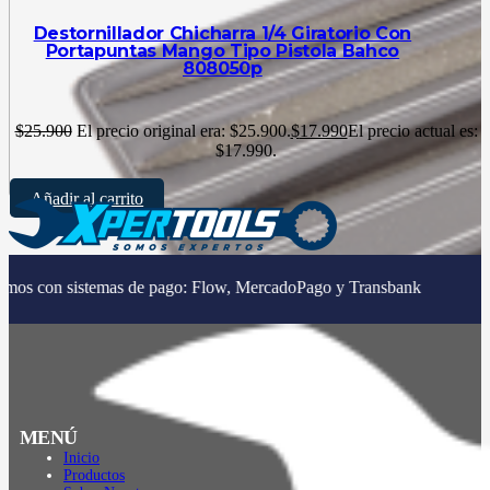
Destornillador Chicharra 1/4 Giratorio Con
Portapuntas Mango Tipo Pistola Bahco
808050p
$
25.900
El precio original era: $25.900.
$
17.990
El precio actual es:
$17.990.
Añadir al carrito
|
stemas de pago: Flow, MercadoPago y Transbank
MENÚ
Inicio
Productos