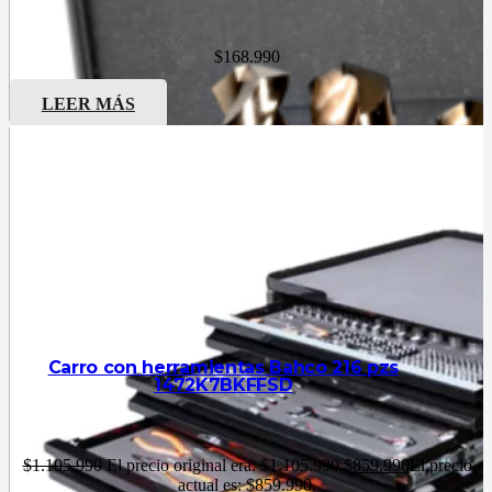
$
168.990
LEER MÁS
Carro con herramientas Bahco 216 pzs
1472K7BKFFSD
$
1.105.990
El precio original era: $1.105.990.
$
859.990
El precio
actual es: $859.990.