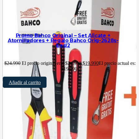
Promo Bahco Original – Set Alicate +
Atornilladores + Regalo Bahco Orig-2628s-
besl2
$
24.990
El precio original era: $24.990.
$
19.990
El precio actual es:
$19.990.
Añadir al carrito