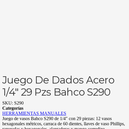
Juego De Dados Acero
1/4″ 29 Pzs Bahco S290
SKU:
S290
Categorías
HERRAMIENTAS MANUALES
Juego de vasos Bahco S290 de 1/4″ con 29 piezas: 12 vasos
hexagonales métricos, carraca de 60 dientes, llaves de vaso Phillips,
ranuradas y hexagonales, alargaderas y mango corredizo.