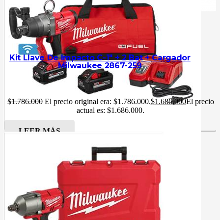
Kit Llave De Impacto C-1″ + 2 Bat + Cargador
Milwaukee 2867-259
$
1.786.000
El precio original era: $1.786.000.
$
1.686.000
El precio
actual es: $1.686.000.
LEER MÁS