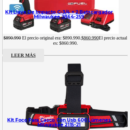
Kit Llave De Impacto C-3/4 + 2 Bat+cargador
Milwaukee 2864-259
$
890.990
El precio original era: $890.990.
$
860.990
El precio actual
es: $860.990.
LEER MÁS
Kit Foco Para Casco Con Usb 600 Lúmenes
Milwaukee 2115-21