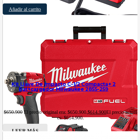
Añadir al carrito
Kit Llave De Impacto C-1/2 Compacta+ 2
Bat+cargador Milwaukee 2855-259
$
650.900
El precio original era: $650.900.
$
614.900
El precio actual
es: $614.900.
LEER MÁS