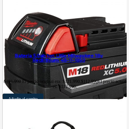
Bateria 5.0ah Ion Litio Milwaukee 18v
Redlithium 48-11-1850
$
121.990
El precio original era: $121.990.
$
112.990
El precio actual
es: $112.990.
Añadir al carrito