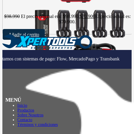
$
98.990
El precio original era: $98.990.
$
70.900
El precio actual es:
$70.900.
Añadir al carrito
|
 sistemas de pago: Flow, MercadoPago y Transbank
MENÚ
Inicio
Productos
Sobre Nosotros
Contacto
Términos y condiciones