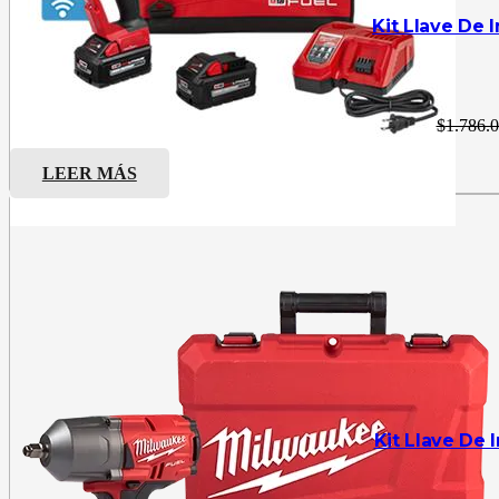
Kit Llave De 
$
1.786.
LEER MÁS
Kit Llave De