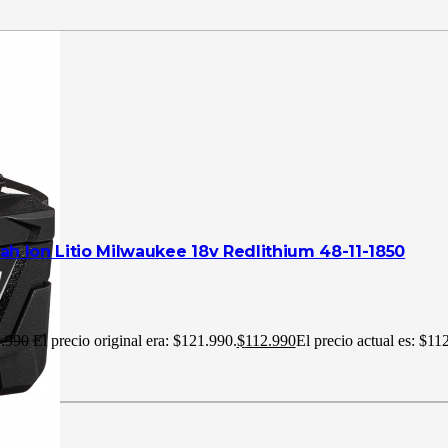
0ah Ion Litio Milwaukee 18v Redlithium 48-11-1850
.990
El precio original era: $121.990.
$
112.990
El precio actual es: $11