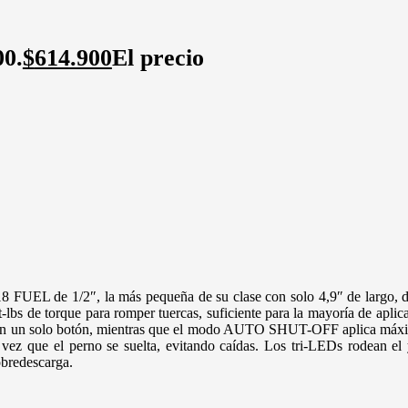
00.
$
614.900
El precio
 FUEL de 1/2″, la más pequeña de su clase con solo 4,9″ de largo, dis
bs de torque para romper tuercas, suficiente para la mayoría de aplica
un solo botón, mientras que el modo AUTO SHUT-OFF aplica máximo 20
vez que el perno se suelta, evitando caídas. Los tri-LEDs rodean el y
bredescarga.