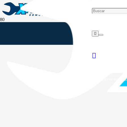
Producto
se ha añad