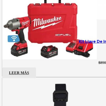
Kit Llave De 
$
890
LEER MÁS