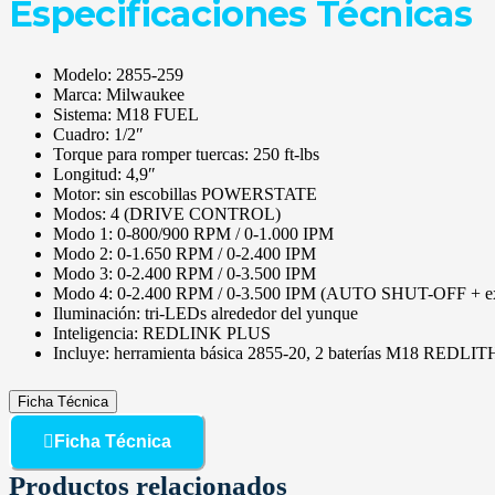
Especificaciones Técnicas
Modelo: 2855-259
Marca: Milwaukee
Sistema: M18 FUEL
Cuadro: 1/2″
Torque para romper tuercas: 250 ft-lbs
Longitud: 4,9″
Motor: sin escobillas POWERSTATE
Modos: 4 (DRIVE CONTROL)
Modo 1: 0-800/900 RPM / 0-1.000 IPM
Modo 2: 0-1.650 RPM / 0-2.400 IPM
Modo 3: 0-2.400 RPM / 0-3.500 IPM
Modo 4: 0-2.400 RPM / 0-3.500 IPM (AUTO SHUT-OFF + ext
Iluminación: tri-LEDs alrededor del yunque
Inteligencia: REDLINK PLUS
Incluye: herramienta básica 2855-20, 2 baterías M18 REDLI
Ficha Técnica
Ficha Técnica
Productos relacionados