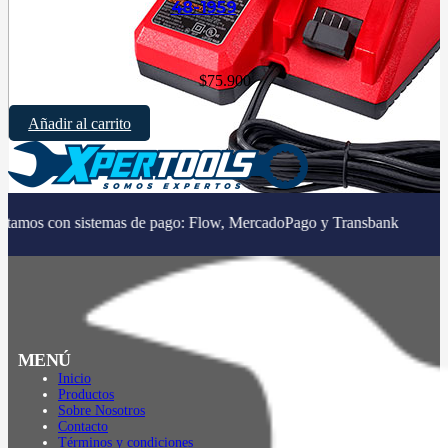
48-1959
$
75.900
Añadir al carrito
|
 sistemas de pago: Flow, MercadoPago y Transbank
MENÚ
Inicio
Productos
Sobre Nosotros
Contacto
Términos y condiciones