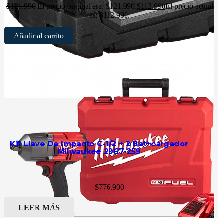
$
121.990
El precio original era: $121.990.
$
112.990
El precio actual
es: $112.990.
Añadir al carrito
Kit Llave De Impacto C-1/2 + 2 Bat+cargador
Milwaukee 2967-259
$
776.900
LEER MÁS