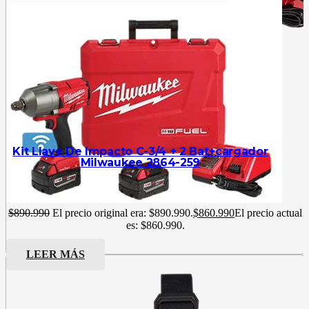
Kit Llave De Impacto C-3/4 + 2 Bat+cargador
Milwaukee 2864-259
$
890.990
El precio original era: $890.990.
$
860.990
El precio actual
es: $860.990.
LEER MÁS