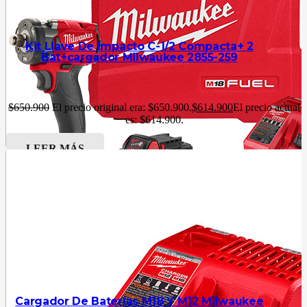
Kit Llave De Impacto C-1/2 Compacta+ 2
Bat+cargador Milwaukee 2855-259
$
650.900
El precio original era: $650.900.
$
614.900
El precio actual
es: $614.900.
LEER MÁS
Cargador De Baterías M18 Y M12 Milwaukee