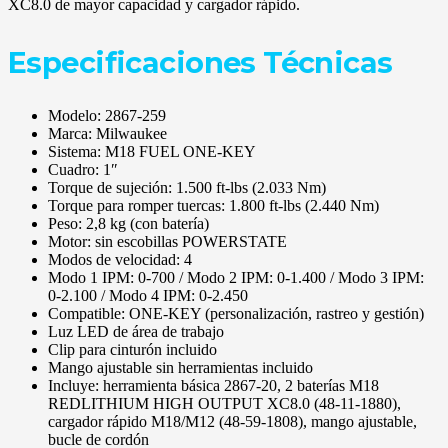
XC8.0 de mayor capacidad y cargador rápido.
Especificaciones Técnicas
Modelo: 2867-259
Marca: Milwaukee
Sistema: M18 FUEL ONE-KEY
Cuadro: 1″
Torque de sujeción: 1.500 ft-lbs (2.033 Nm)
Torque para romper tuercas: 1.800 ft-lbs (2.440 Nm)
Peso: 2,8 kg (con batería)
Motor: sin escobillas POWERSTATE
Modos de velocidad: 4
Modo 1 IPM: 0-700 / Modo 2 IPM: 0-1.400 / Modo 3 IPM:
0-2.100 / Modo 4 IPM: 0-2.450
Compatible: ONE-KEY (personalización, rastreo y gestión)
Luz LED de área de trabajo
Clip para cinturón incluido
Mango ajustable sin herramientas incluido
Incluye: herramienta básica 2867-20, 2 baterías M18
REDLITHIUM HIGH OUTPUT XC8.0 (48-11-1880),
cargador rápido M18/M12 (48-59-1808), mango ajustable,
bucle de cordón