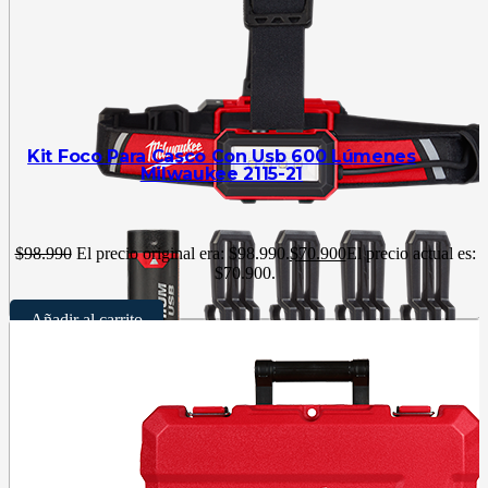
Kit Foco Para Casco Con Usb 600 Lúmenes
Milwaukee 2115-21
$
98.990
El precio original era: $98.990.
$
70.900
El precio actual es:
$70.900.
Añadir al carrito